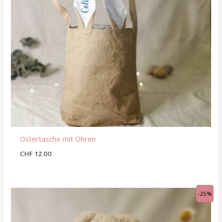
Ostertasche mit Ohren
CHF
12.00
Ursprünglicher
Aktueller
-25%
Preis
Preis
war:
ist:
CHF 16.90
CHF 12.70.