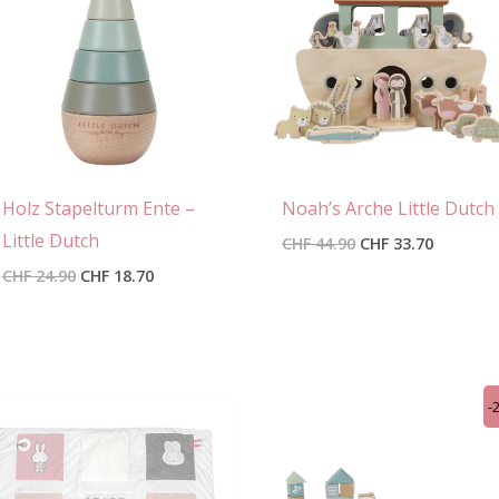
Holz Stapelturm Ente –
Noah’s Arche Little Dutch
Little Dutch
CHF
44.90
CHF
33.70
CHF
24.90
CHF
18.70
Ursprünglicher
Aktuelle
-
Preis
Preis
war:
ist:
CHF 29.00
CHF 21.7