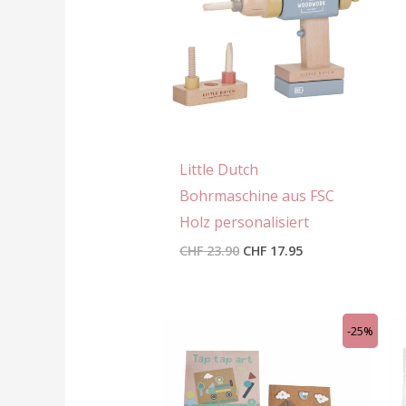
Little Dutch
Bohrmaschine aus FSC
Holz personalisiert
CHF
23.90
CHF
17.95
Ursprünglicher
Aktueller
-25%
Preis
Preis
war:
ist:
CHF 27.90
CHF 20.95.