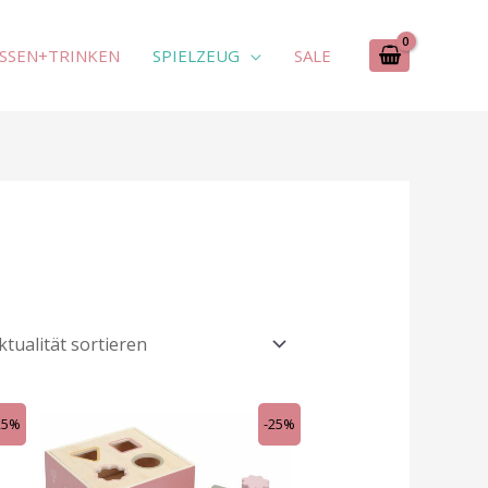
SSEN+TRINKEN
SPIELZEUG
SALE
r
Ursprünglicher
Aktueller
25%
-25%
Preis
Preis
war:
ist:
0.
CHF 19.00
CHF 14.25.