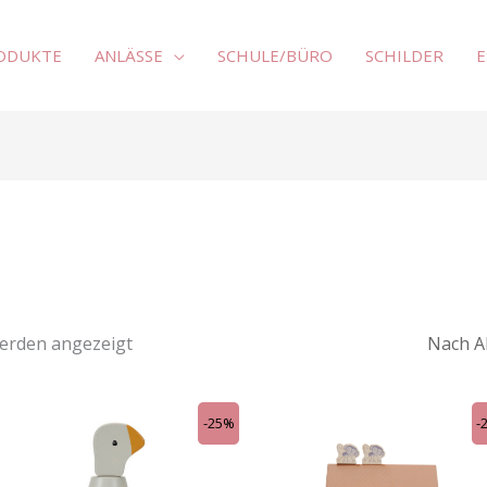
RODUKTE
ANLÄSSE
SCHULE/BÜRO
SCHILDER
E
Nach
Aktualität
sortiert
werden angezeigt
Ursprünglicher
Aktueller
Ursprünglicher
Aktuelle
-25%
-
Preis
Preis
Preis
Preis
war:
ist:
war:
ist:
CHF 24.90
CHF 18.70.
CHF 44.90
CHF 33.7