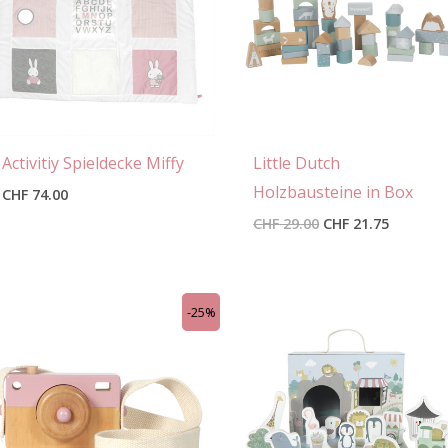
Activitiy Spieldecke Miffy
Little Dutch
Holzbausteine in Box
CHF
74.00
CHF
29.00
CHF
21.75
Ursprünglicher
Aktueller
-25%
Preis
Preis
war:
ist:
CHF 12.00
CHF 9.00.