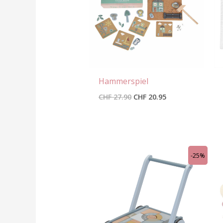
Hammerspiel
CHF
27.90
CHF
20.95
Ursprünglicher
Aktueller
-25%
Preis
Preis
war:
ist:
CHF 79.90
CHF 59.95.