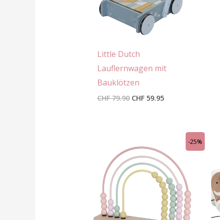
Little Dutch
Lauflernwagen mit
Bauklötzen
CHF
79.90
CHF
59.95
Ursprünglicher
Aktueller
-25%
Preis
Preis
war:
ist:
CHF 23.90
CHF 18.00.