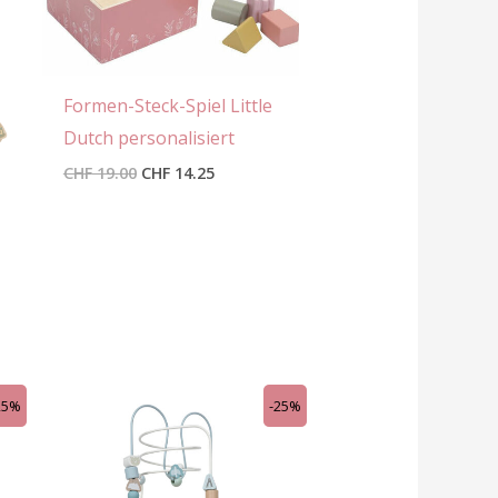
Formen-Steck-Spiel Little
Dutch personalisiert
CHF
19.00
CHF
14.25
r
Ursprünglicher
Aktueller
25%
-25%
Preis
Preis
war:
ist:
5.
CHF 59.90
CHF 44.95.