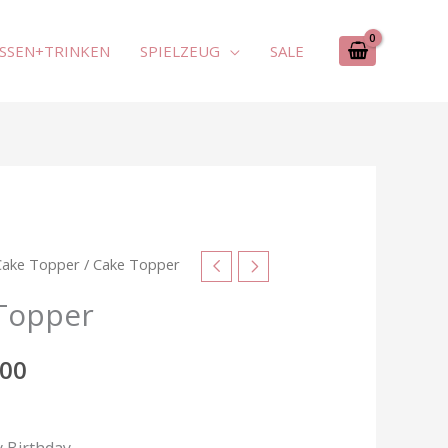
SSEN+TRINKEN
SPIELZEUG
SALE
Cake Topper
/ Cake Topper
Topper
00
 Birthday