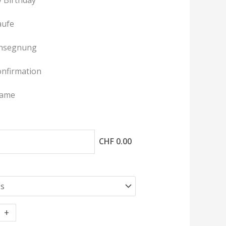
aufe
insegnung
onfirmation
Name
CHF 0.00
+