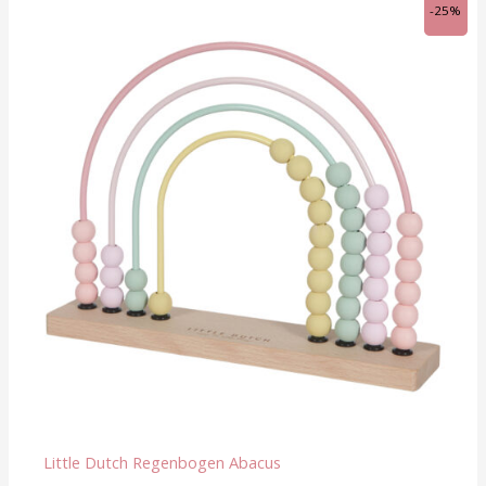
Ursprünglicher
Aktueller
-25%
Preis
Preis
war:
ist:
CHF 23.90
CHF 18.00.
Little Dutch Regenbogen Abacus