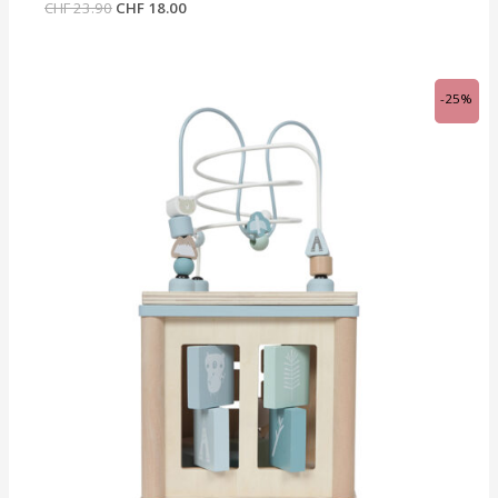
CHF
23.90
CHF
18.00
Ursprünglicher
Aktueller
-25%
Preis
Preis
war:
ist:
CHF 59.90
CHF 44.95.