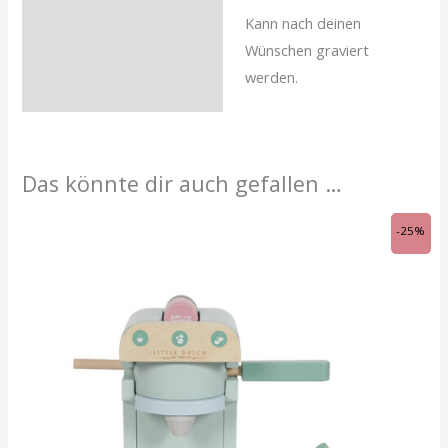
Kann nach deinen
Wünschen graviert
werden.
Das könnte dir auch gefallen …
Ursprünglicher
Aktueller
-25%
Preis
Preis
war:
ist:
CHF 35.90
CHF 26.95.