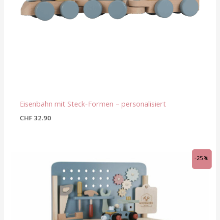
Eisenbahn mit Steck-Formen – personalisiert
CHF
32.90
Ursprünglicher
Aktueller
-25%
Preis
Preis
war:
ist:
CHF 169.90
CHF 127.45.