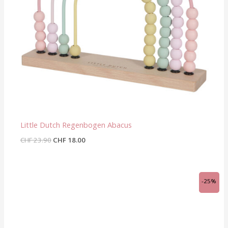
Little Dutch Regenbogen Abacus
CHF
23.90
CHF
18.00
Ursprünglicher
Aktueller
-25%
Preis
Preis
war:
ist:
CHF 12.00
CHF 9.00.