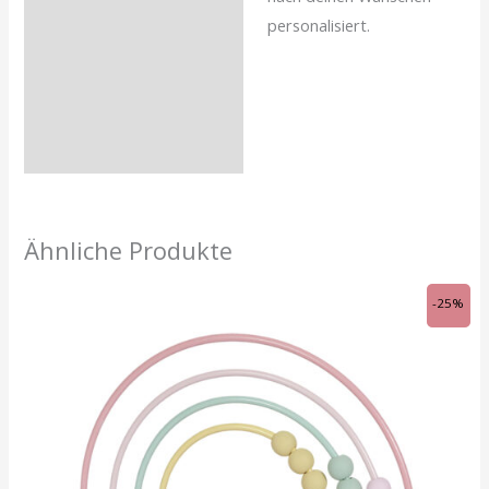
personalisiert.
Ähnliche Produkte
Ursprünglicher
Aktueller
-25%
Preis
Preis
war:
ist:
CHF 23.90
CHF 18.00.