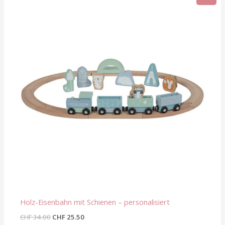
war:
ist:
CHF 34.00
CHF 25.50.
Holz-Eisenbahn mit Schienen – personalisiert
CHF
34.00
CHF
25.50