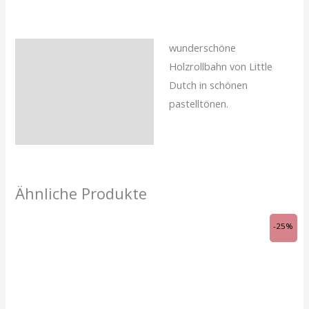
wunderschöne
Beschreibung
Holzrollbahn von Little
Zusätzliche
Dutch in schönen
Informationen
pastelltönen.
Rezensionen (0)
Ähnliche Produkte
Ursprünglicher
Aktueller
-25%
Preis
Preis
war:
ist:
CHF 34.00
CHF 25.50.