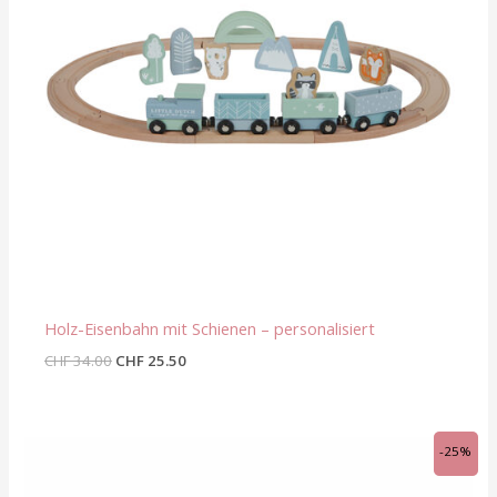
Holz-Eisenbahn mit Schienen – personalisiert
CHF
34.00
CHF
25.50
Ursprünglicher
Aktueller
-25%
Preis
Preis
war:
ist: