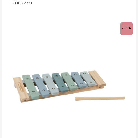
CHF
22.90
Ursprünglicher
Aktueller
-25%
Preis
Preis
war:
ist:
CHF 22.90
CHF 17.20.