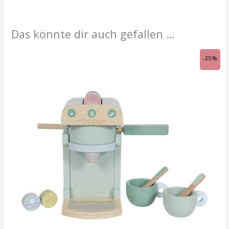
Das könnte dir auch gefallen …
Ursprünglicher
Aktueller
-25%
Preis
Preis
war:
ist:
CHF 35.90
CHF 26.95.