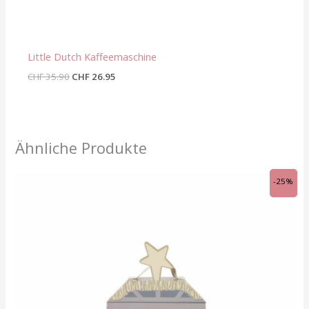
Little Dutch Kaffeemaschine
CHF
35.90
CHF
26.95
Ähnliche Produkte
Ursprünglicher
Aktueller
-25%
Preis
Preis
war:
ist:
CHF 27.90
CHF 20.95.