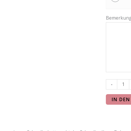
Bemerkun
-
IN DE