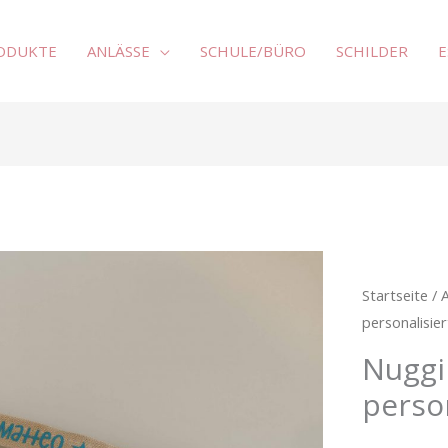
RODUKTE
ANLÄSSE
SCHULE/BÜRO
SCHILDER
E
Nuggiband/
personalisi
Startseite
/
Menge
personalisier
Nuggi
person