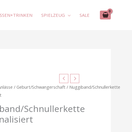
SSEN+TRINKEN
SPIELZEUG
SALE
Schnullerkette
ert
Anlässe
/
Geburt/Schwangerschaft
/ Nuggiband/Schnullerkette
t
band/Schnullerkette
alisiert