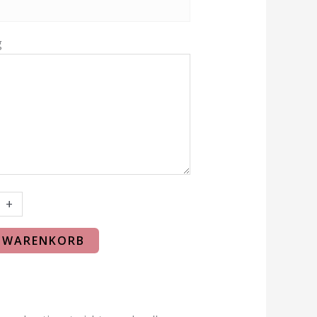
g
+
N WARENKORB