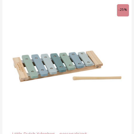
Ursprünglicher
Aktueller
-25%
Preis
Preis
war:
ist:
CHF 22.90
CHF 17.20.
Little Dutch Xylophon – personalisiert