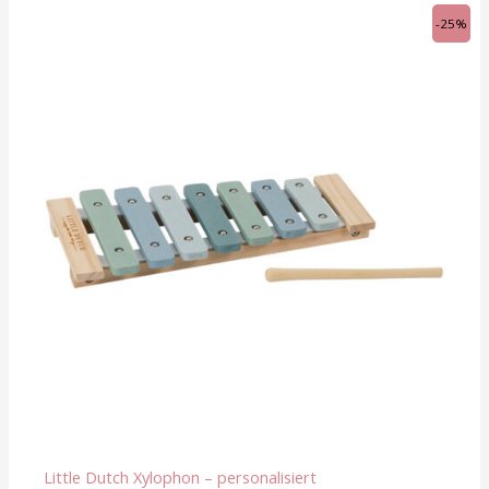
Ursprünglicher
Aktueller
-25%
Preis
Preis
war:
ist:
CHF 22.90
CHF 17.20.
Little Dutch Xylophon – personalisiert