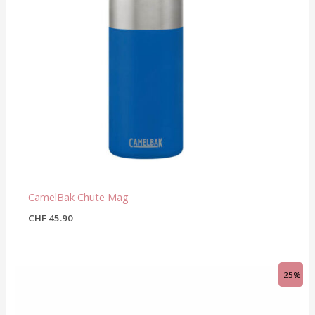
CamelBak Chute Mag
CHF
45.90
Ursprünglicher
Aktueller
-25%
Preis
Preis
war:
ist:
CHF 53.90
CHF 40.43.