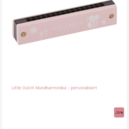
Little Dutch Mundharmonika – personalisiert
Ursprünglicher
Aktueller
-25%
Preis
Preis
war:
ist:
CHF 12.00
CHF 9.00.