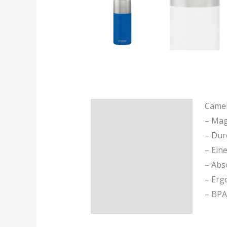
Camel
Beschreibung
– Mag
Zusätzliche
– Dur
Informationen
– Ein
– Abs
Rezensionen (0)
– Erg
– BPA 