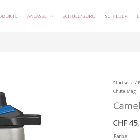
RODUKTE
ANLÄSSE
SCHULE/BÜRO
SCHILDER
E
CamelBak
Startseite
/
Chute Mag
Chute
Mag
Camel
Menge
CHF
45.
Farbe