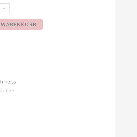
+
N WARENKORB
h heiss
rauben