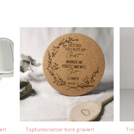
ert
Topfuntersetzer Kork graviert
Trin