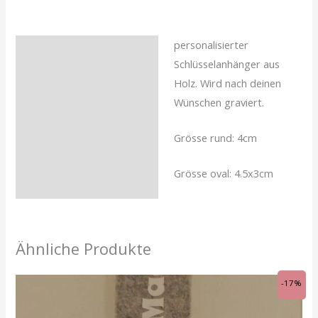
personalisierter
Beschreibung
Schlüsselanhänger aus
Rezensionen (0)
Holz. Wird nach deinen
Wünschen graviert.
Grösse rund: 4cm
Grösse oval: 4.5x3cm
Ähnliche Produkte
Ursprünglicher
Aktueller
-17%
Preis
Preis
war:
ist:
CHF 18.00
CHF 15.00.