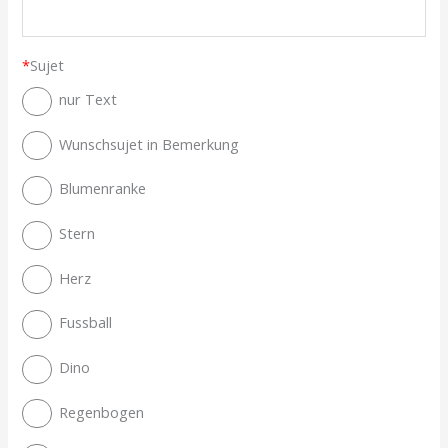
*
Sujet
nur Text
Wunschsujet in Bemerkung
Blumenranke
Stern
Herz
Fussball
Dino
Regenbogen