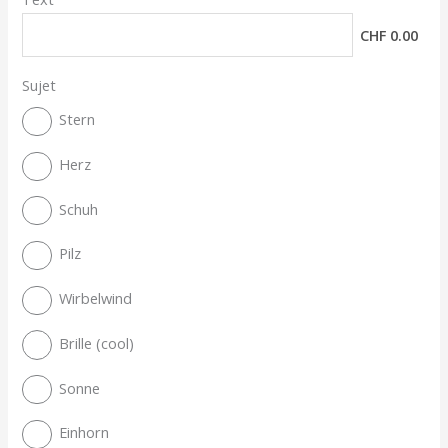
CHF 0.00
Sujet
Stern
Herz
Schuh
Pilz
Wirbelwind
Brille (cool)
Sonne
Einhorn